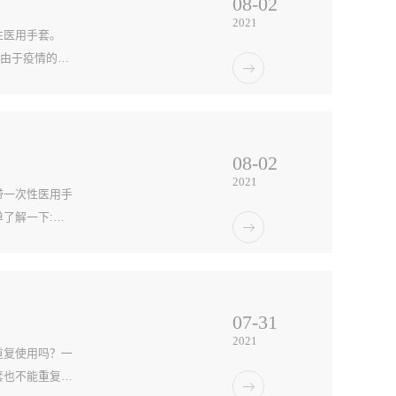
08
-
02
2021
性医用手套。
，由于疫情的必
地受到疫情的严
08
-
02
2021
带一次性医用手
了解一下:首
术专业定点医
07
-
31
2021
重复使用吗？一
套也不能重复使