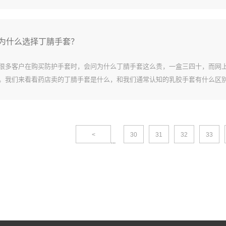
次性乳胶手套在生产制造的情况下都是经过消毒杀菌解决的，从一次性乳胶手
病原菌的感染...
为什么选择丁腈手套？
很多客户在购买防护手套时，会问为什么丁腈手套这么贵，一盒三四十，而网
。我们来看看药店卖的丁腈手套是什么，和我们通常认知的乳胶手套有什么区
优缺点。丁腈手套材料:NBR，丁腈手套合成橡胶，主要成分为丙烯腈和丁二烯
可添加颜料...
<
30
31
32
33
...