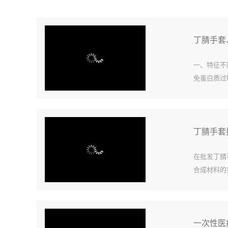
丁腈手套
一、特征不
免蛋白质过
免穿着时撕
碱；离子含量
丁腈手套
在批发丁腈
合成材料的
密，可用于
许多人戴手套
一次性医