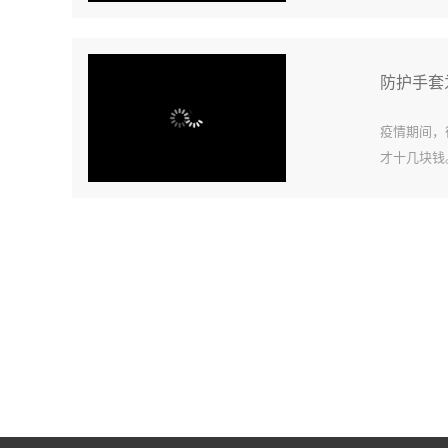
用。因为一
就会有病菌或
防护手套
疫情期间，
才十几块钱
乳胶手套的
敏，可降解，