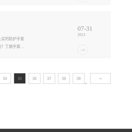
套使用开始，它
07
-
31
2021
上买的防护手套
别？丁腈手套和
。优点:无过
34
35
36
37
38
39
>
...