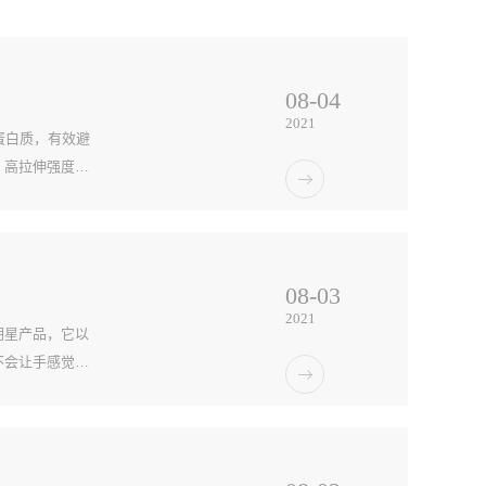
08
-
04
2021
蛋白质，有效避
；高拉伸强度避
套：耐弱酸弱
08
-
03
2021
明星产品，它以
不会让手感觉紧
套唯一的优点。