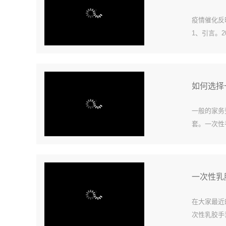
疫情催化反
1、引言。
要性及其身
重影响，企业
如何选择
一般的家务
套。一次性
先掌握医疗
疗机构动手术
一次性乳
在大家最近
次性乳胶手