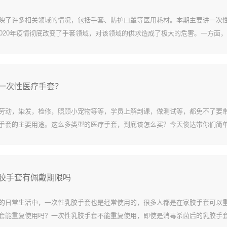
映了许多相关领域的情况，包括手套、防护口罩等医用耗材。本期主要讲一次
2020年疫情彻底改变了手套领域，对该领域的供求造成了极大的危害。一方面
心健康观念的重构，对一次性手套的需求大幅增加；另一方面，手套的主要产
的制造业受...
一次性医疗手套？
劳动，染发，检修，照顾小宠物等等，学员上解剖课，做测试等，都免不了要
手套的主要用途。这么多类型的医疗手套，到底该怎么买？今天俊达带你们简单
手套的分类。医疗手套分为两类:一类是医疗检查手套，一类是普外手套。除技
外，大多数人...
胶手套有佩戴期限吗
的日常生活中，一次性乳胶手套也是经常使用的，很多人都是在家胶手套可以
套能重复使用吗？一次性乳胶手套不能重复使用，即使是消毒杀菌后的乳胶手