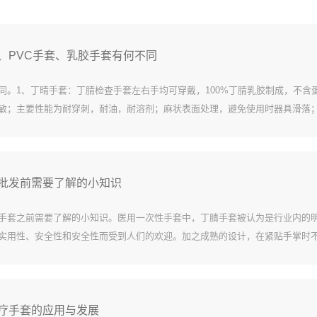
、PVC手套、乳胶手套有何不同
同。1、丁晴手套：丁腈检查手套左右手均可穿戴，100%丁腈乳胶制成，不含
敏；主要性能为耐穿刺，耐油，耐溶剂；麻状表面处理，避免使用时器具滑落
裂；无粉末处理后，易于穿戴，有效避免了粉末引起的皮肤过敏。2、PVC手
低；灵活...
批发前需要了解的小知识
手套之前需要了解的小知识。医用一次性手套中，丁腈手套被认为是行业内的
实用性、安全性和安全性而受到人们的欢迎。加之成熟的设计，在紧贴手掌时
多种不同的场合，用途广泛，最大的优点就是防止过敏症，这是相对于其它手
的时间稍长一...
疗手套的应用与发展