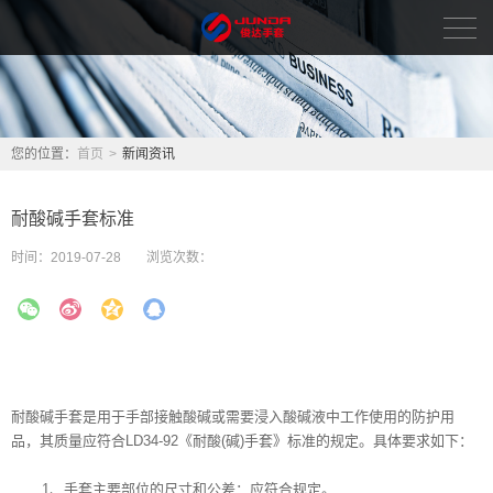
首页
新闻资讯
您的位置：
首页
>
新闻资讯
品牌中心
耐酸碱手套标准
关于我们
时间：
2019-07-28
浏览次数：
人力资源
联系我们
English
耐酸碱手套是用于手部接触酸碱或需要浸入酸碱液中工作使用的防护用
品，其质量应符合LD34-92《耐酸(碱)手套》标准的规定。具体要求如下：
1、手套主要部位的尺寸和公差：应符合规定。