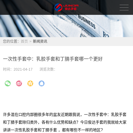
首页
新闻资讯
您的位置：
首页
>
新闻资讯
品牌中心
一次性手套中：乳胶手套和丁腈手套哪一个更好
关于我们
时间：
2021-04-17
浏览次数：
人力资源
联系我们
English
许多混在口腔内部圈很多年的盆友近期跟我说，
一次性手套
中：乳胶手套
和丁腈手套除归类外，各有什么优势和缺点？今日俊达手套的我就给大家
讲讲一次性乳胶手套和丁腈手套 ，都有哪些不一样的地区?