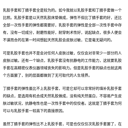
乳胶手套和丁腈手套全是较为的。如今我就以乳胶手套和丁腈手套做一个
比照。乳胶手套是以天然乳胶床垫做成，弹性不但比丁腈手套的好，还比
全部一次性手套的弹性都需要好，乳胶手套的弹性是全部一次性手套中存
有，沒有一切成分，耐磨性能好，耐穿刺术性好，说起缺点，很多人便会
不谋而合的在第一时间想起天然乳胶会皮肤过敏，它是毫无疑问的。
可是乳胶手套也并不是会对任何人皮肤过敏，仅仅会对非常少一部分的人
皮肤过敏。还有一个缺点，乳胶手套沒有抗静电的工作能力，这就要乳胶
手套在高精密仪表仪器领域丧失的影响力。但是乳胶手套的缺点也就这两
个方面罢了，别的层面都做到了无可取代的人生境界。
丁腈手套的弹性虽比不上乳胶手套，可是它却可以非常好的填补乳胶手套
的缺点，是选用有机合成天然乳胶做成，没有纯天然蛋白，不容易产生皮
肤过敏状况，抗静电性也是一次性手套中的佼佼者。这就是丁腈手套为何
可以与乳胶手套一较高下的直接原因。
虽然丁腈手套的弹性比不上乳胶手套，可是也仅仅仅次乳胶手套罢了，在