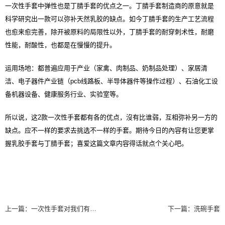
一次性手套中弹性也是丁腈手套的优点之一。丁腈手套制造商的原意就是
科学研究出一款可以弥补天然乳胶的缺点。如今丁腈手套的生产工艺流程
也愈来愈完善，除开被原料的局限性以外，丁腈手套的耐穿刺术性，耐磨
性能，耐酸性，也都是在慢慢的提升。
运用场地：都普遍应用于产业（家禽、肉制品、奶制品处理）、家居清
洁、电子器件产业链（pcb线路板、半导体器件等操作过程）、石油化工设
备机器设备、健康服务行业、实验室等。
所以说，这2款
一次性手套
都有各的优点，沒有比谁弱，互相弥补另一方的
缺点。应不一样的要求去挑选不一样的手套。期待今日的內容有让您更掌
握乳胶手套与丁腈手套；喜爱这篇文章内容得话就点个关心吧。
上一篇：
一次性手套对我们有多重要？
下一篇：
洗碗手套