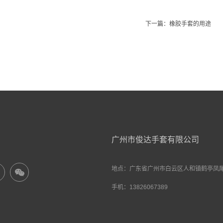
下一篇：
橡胶手套的用途
广州市俊达手套有限公司
地点：广东省广州市白云区人和镇鹤亭凤尾
手机：13826067389