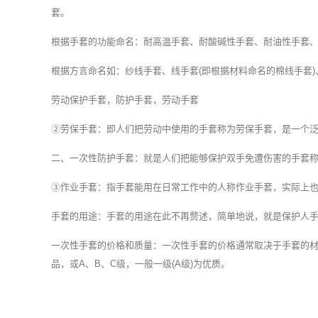
套。
根据手套的功能命名：耐高温手套、耐酸碱性手套、耐油性手套
根据方言命名如：纱线手套、线手套(即根据材料命名的棉线手套
劳动保护手套，防护手套，劳动手套
②劳保手套：即人们把劳动中使用的手套称为劳保手套，是一个
二、一次性防护手套：就是人们把能够保护双手免遭伤害的手套
③作业手套：指手套能用在日常工作中的人称作业手套，实际上
手套的用途：手套的用途在此不再赘述，简单地说，就是保护人
一次性手套的价格和质量：
一次性手套
的价格通常取决于手套的
品，或A、B、C级，一般一级(A级)为优质。