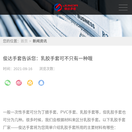
首页
新闻资讯
您的位置：
首页
>
新闻资讯
品牌中心
俊达手套告诉您：乳胶手套可不只有一种哦
关于我们
时间：
2021-09-16
浏览次数：
人力资源
联系我们
English
一般一次性手套可分为丁腈手套、PVC手套、
乳胶手套
等，但乳胶手套也
可分为几种。很多时候，我们会根据材料来区分乳胶手套。以下乳胶手套
厂家——俊达手套将为您简单介绍乳胶手套所用的主要材料有哪些：