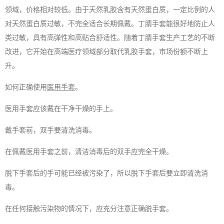
领域，价格相对较低。由于天然乳胶含有天然蛋白质，一定比例的人
对天然蛋白质过敏，不完全适合长期佩戴。
丁腈手套
能很好地防止人
类过敏，具有高弹性和高贴合舒适性。随着
丁腈手套
生产工艺的不断
改进，它开始在高端医疗领域部分取代
乳胶手套
，市场份额不断上
升。
如何正确使用
医用手套
。
医用手套
应该戴在干净干燥的手上。
戴手套前，双手要清洗消毒。
在佩戴
医用手套
之前，清洁消毒后的双手应完全干燥。
脱下手套后的手可能已经被污染了，所以脱下手套后要立即清洗消
毒。
在任何接触污染物的情况下，应充分注意正确脱手套。