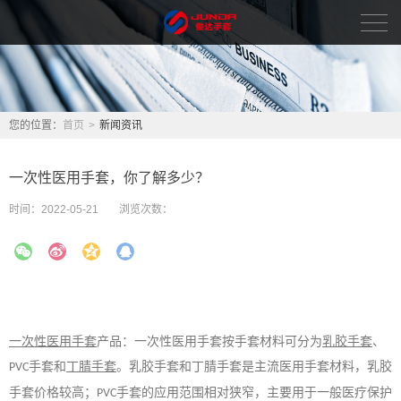
首页
新闻资讯
您的位置：
首页
>
新闻资讯
品牌中心
一次性医用手套，你了解多少？
关于我们
时间：
2022-05-21
浏览次数：
人力资源
联系我们
English
一次性医用手套
产品：一次性医用手套按手套材料可分为
乳胶手套
、
手套和
丁腈手套
。乳胶手套和丁腈手套是主流医用手套材料，
乳胶
PVC
手套
价格较高；
手套的应用范围相对狭窄，主要用于一般医疗保护
PVC