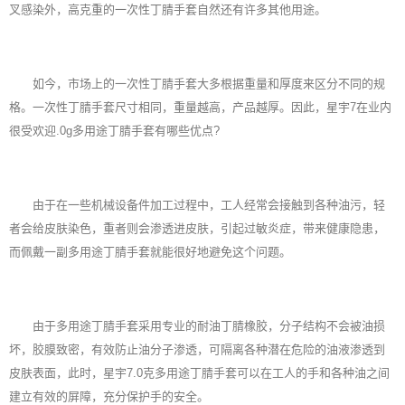
叉感染外，高克重的一次性丁腈手套自然还有许多其他用途。
如今，市场上的一次性
丁腈手套
大多根据重量和厚度来区分不同的规
格。一次性丁腈手套尺寸相同，重量越高，产品越厚。因此，星宇7在业内
很受欢迎.0g多用途丁腈手套有哪些优点?
由于在一些机械设备件加工过程中，工人经常会接触到各种油污，轻
者会给皮肤染色，重者则会渗透进皮肤，引起过敏炎症，带来健康隐患，
而佩戴一副多用途丁腈手套就能很好地避免这个问题。
由于多用途丁腈手套采用专业的耐油丁腈橡胶，分子结构不会被油损
坏，胶膜致密，有效防止油分子渗透，可隔离各种潜在危险的油液渗透到
皮肤表面，此时，星宇7.0克多用途丁腈手套可以在工人的手和各种油之间
建立有效的屏障，充分保护手的安全。