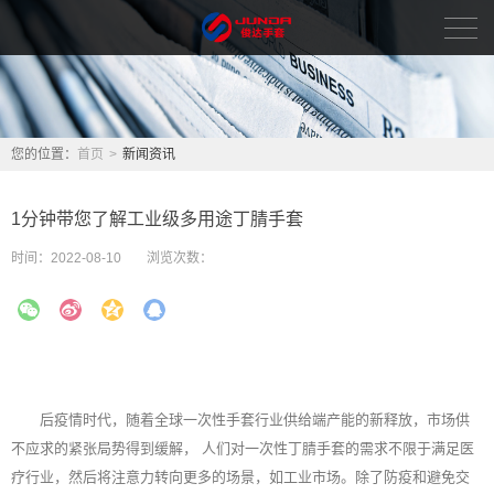
首页
新闻资讯
您的位置：
首页
>
新闻资讯
品牌中心
1分钟带您了解工业级多用途丁腈手套
关于我们
时间：
2022-08-10
浏览次数：
人力资源
联系我们
English
后疫情时代，随着全球一次性手套行业供给端产能的新释放，市场供
不应求的紧张局势得到缓解， 人们对一次性丁腈手套的需求不限于满足医
疗行业，然后将注意力转向更多的场景，如工业市场。除了防疫和避免交