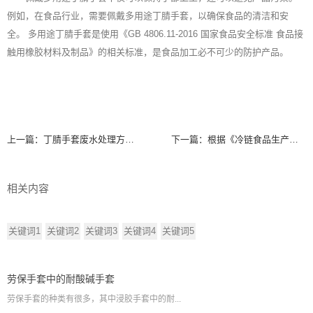
例如，在食品行业，需要佩戴多用途丁腈手套，以确保食品的清洁和安
全。 多用途
丁腈手套
是使用《GB 4806.11-2016 国家食品安全标准 食品接
触用橡胶材料及制品》的相关标准，是食品加工必不可少的防护产品。
上一篇：
丁腈手套废水处理方法及工艺
下一篇：
根据《冷链食品生产经营新冠防控技术指南》分析并使用一次性丁腈手套
相关内容
关键词1
关键词2
关键词3
关键词4
关键词5
劳保手套中的耐酸碱手套
劳保手套的种类有很多，其中浸胶手套中的耐...