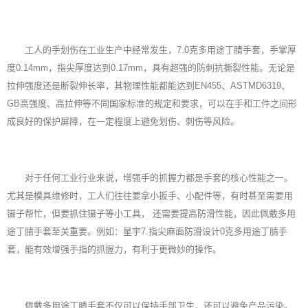
工人的手划伤在工业生产中经常发生，7.0克多用途丁腈手套，手掌厚
度0.14mm，指尖厚度达到0.17mm，具有超强的防刺抗撕裂性能。无论是
拉伸强度还是断裂伸长率，其物理性能都能达到EN455、ASTMD6319、
GB高强度、高拉伸等不同国家标准的规定和要求，可以在手和工件之间形
成良好的保护屏障，在一定程度上避免划伤、刺伤等风险。
对于任何工业行业来说，增强手的抓握力都是手套的核心性能之一。
尤其是模具维修时，工人们往往要拿小扳手、小配件等，有时甚至需要用
镊子帮忙，但要抓住镊子等小工具， 还需要提高防滑性能，因此佩戴多用
途丁腈手套至关重要。例如：星宇7.指尖麻面防滑设计0克多用途丁腈手
套，能有效增强手指的抓握力，有利于更微妙的操作。
佩戴多用途
丁腈手套
不仅可以保持手部卫生，还可以避免产品污染。