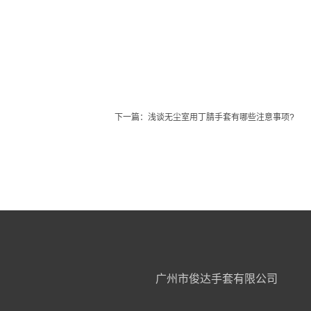
下一篇：
浅谈无尘室用丁腈手套有哪些注意事项?
广州市俊达手套有限公司