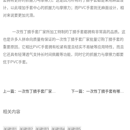
套拥有更好的抓握力与摩擦力。这是因为所有的丁腈手套都是采用麻面设
计，以此增加手套中心的抓握力与摩擦力；而PVC手套则无麻面设计，相
对来说要更加光滑。
一次性丁腈手套厂家所加工特制的丁腈手套都拥有非常高的品质。这
也是许多人拼命向质量有保证的一次性丁腈手套厂家批量订购丁腈手套的
重要原因，它相比PVC手套拥有松紧有度且结实不易破等应用特性，而且
它还具有轻薄透气支持长时间佩戴等功能，同时它的抓握力与摩擦力都要
优于PVC手套。
上一篇：
一次性丁腈手套厂家所生产的丁腈手套具有哪些特性
下一篇：
一次性丁腈手套有哪些优势
相关内容
关键词1
关键词2
关键词3
关键词4
关键词5