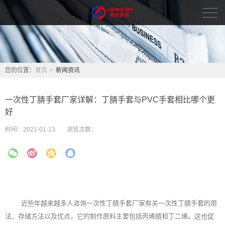
首页
新闻资讯
您的位置：
首页
>
新闻资讯
品牌中心
一次性丁腈手套厂家详解：丁腈手套与PVC手套相比哪个更
好
关于我们
时间：
2021-01-13
浏览次数：
人力资源
联系我们
English
近些年越来越多人咨询一次性丁腈手套厂家有关一次性丁腈手套的用
法、存储方法以及优点，它的制作原料主要包括丙烯腈和丁二烯。这也促