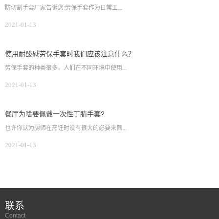
防切割手套厂家告诉您:劳保手套作为日常工...
2021-01-13
使用耐酸碱劳保手套时我们应该注意什么？
劳保手套的种类很多，人们在不同环境中使用...
2021-01-13
餐厅为啥要佩戴一次性丁腈手套?
也许你认为厨师在烹饪时没有很大的必要来佩...
2021-01-13
联系
Contact